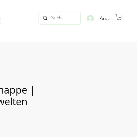
Anmelden
mappe |
elten
is