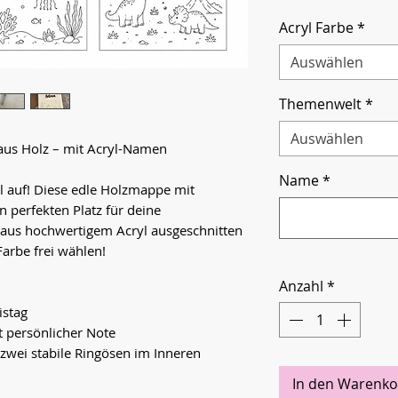
Acryl Farbe
*
Auswählen
Themenwelt
*
Auswählen
aus Holz – mit Acryl-Namen
Name
*
l auf! Diese edle Holzmappe mit
n perfekten Platz für deine
 aus hochwertigem Acryl ausgeschnitten
Farbe frei wählen!
Anzahl
*
istag
 persönlicher Note
wei stabile Ringösen im Inneren
In den Warenko