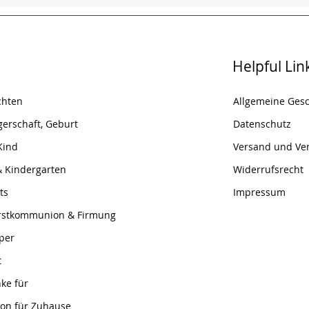
Helpful Lin
chten
Allgemeine Ges
erschaft, Geburt
Datenschutz
Kind
Versand und Ve
& Kindergarten
Widerrufsrecht
ts
Impressum
Erstkommunion & Firmung
per
t
ke für
ion für Zuhause