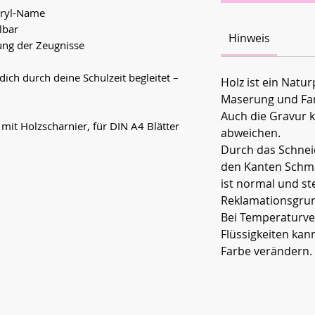
cryl-Name
lbar
Hinweis
rung der Zeugnisse
ch durch deine Schulzeit begleitet –
Holz ist ein Natu
Maserung und Fa
Auch die Gravur k
mit Holzscharnier, für DIN A4 Blätter
abweichen.
Durch das Schnei
den Kanten Schm
ist normal und ste
Reklamationsgrun
Bei Temperaturve
Flüssigkeiten kan
Farbe verändern.