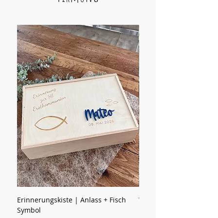
Erinnerungskiste | Anlass + Fisch
Vorratsglas | Name mit
Symbol
Preis
15,90 €