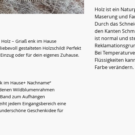
Holz ist ein Natu
Maserung und Fa
Durch das Schnei
den Kanten Schm
ist normal und ste
s Holz – Griaß enk im Hause
Reklamationsgrun
ebevoll gestalteten Holzschild! Perfekt
Bei Temperaturve
Einzug oder für dein eigenes Zuhause.
Flüssigkeiten kan
Farbe verändern.
enk im Hause+ Nachname“
iedenen Wildblumenrahmen
t Band zum Aufhängen
leiht jedem Eingangsbereich eine
wunderschöne Geschenkidee für