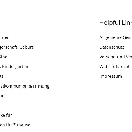
Helpful Lin
chten
Allgemeine Ges
erschaft, Geburt
Datenschutz
Kind
Versand und Ve
& Kindergarten
Widerrufsrecht
ts
Impressum
Erstkommunion & Firmung
per
t
ke für
ion für Zuhause