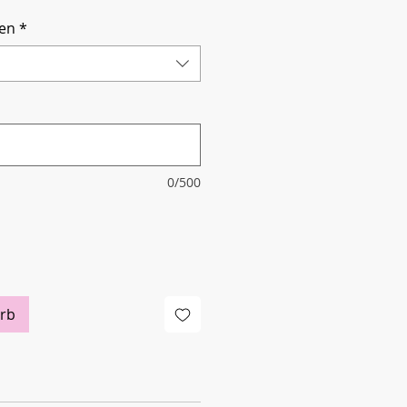
en
*
0/500
rb