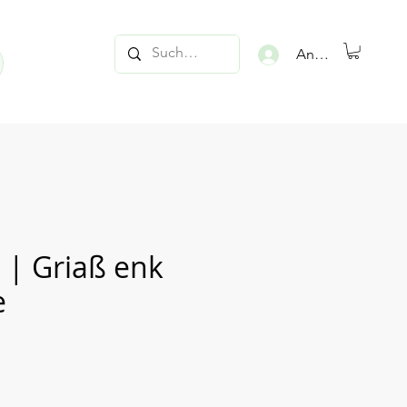
Anmelden
d | Griaß enk
e
is