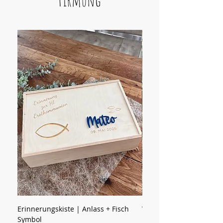
Erinnerungskiste | Anlass + Fisch
Vorratsglas | Name mit
Symbol
Preis
15,90 €