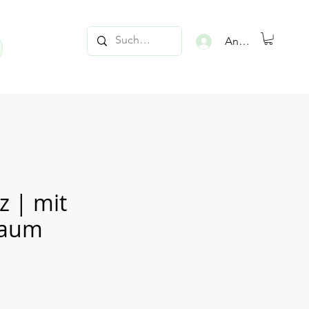
Anmelden
z | mit
baum
is