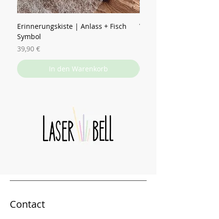
Erinnerungskiste | Anlass + Fisch
Vorratsglas | Name mit
Symbol
Preis
15,90 €
Preis
39,90 €
In den Warenkorb
Contact