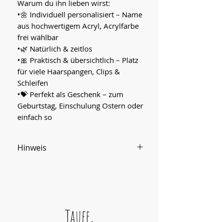
Warum du ihn lieben wirst:
•🌼 Individuell personalisiert – Name
aus hochwertigem Acryl, Acrylfarbe
frei wählbar
•🌿 Natürlich & zeitlos
•🎀 Praktisch & übersichtlich – Platz
für viele Haarspangen, Clips &
Schleifen
•💝 Perfekt als Geschenk – zum
Geburtstag, Einschulung Ostern oder
einfach so
Hinweis
Holz ist ein Naturprodukt und
kann in Maserung und Farbe
Abweichungen haben.
Durch das Schneiden des Holzes
Taufe,
können an den Kanten