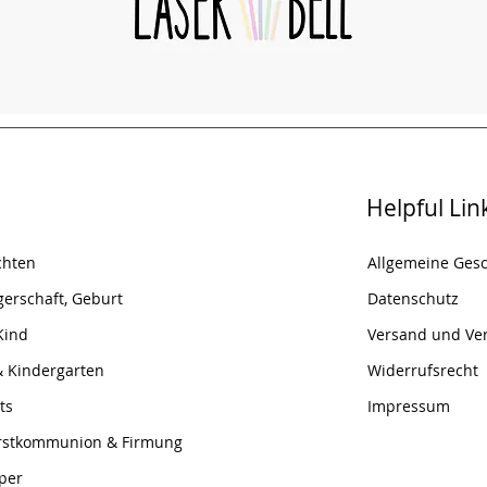
Helpful Lin
chten
Allgemeine Ges
erschaft, Geburt
Datenschutz
Kind
Versand und Ve
& Kindergarten
Widerrufsrecht
ts
Impressum
Erstkommunion & Firmung
per