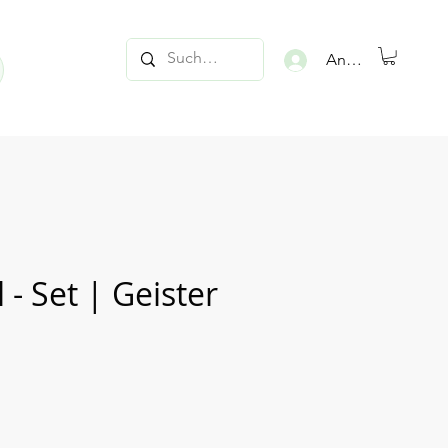
Anmelden
 - Set | Geister
is