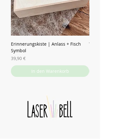
Erinnerungskiste | Anlass + Fisch
Vorratsglas | Name mit
Symbol
Preis
15,90 €
Preis
39,90 €
In den Warenkorb