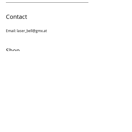
Contact
Email:
laser_bell@gmx.at
Shop
Weihnachten
Schwangerschaft, Geburt
Baby & Kind
Schule & Kindergarten
Bastelsets
Taufe, Erstkommunion & Firmung
Caketopper
Hochzeit