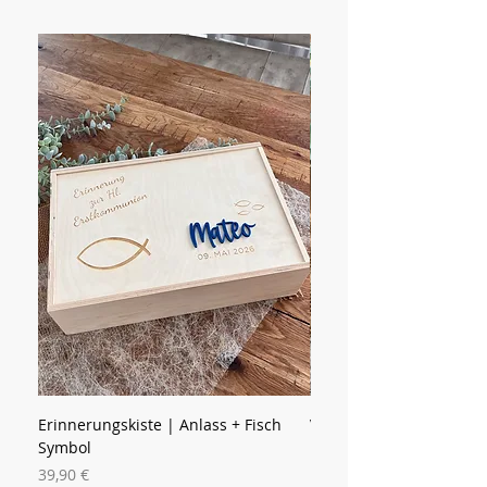
verhindern.
Erinnerungskiste | Anlass + Fisch
Vorratsglas | Name mit
Symbol
Preis
15,90 €
Preis
39,90 €