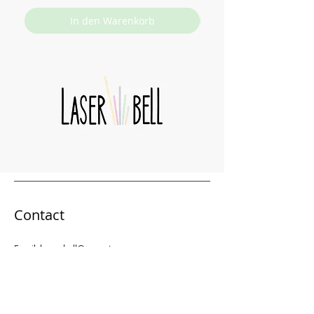
In den Warenkorb
Contact
Email:
laser_bell@gmx.at
Shop