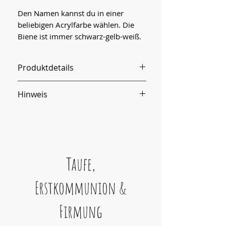
Den Namen kannst du in einer
beliebigen Acrylfarbe wählen. Die
Biene ist immer schwarz-gelb-weiß.
Produktdetails
Maße:
Hinweis
Breite: Ca 15cm
Stiel: ca 11cm
Caketopper sind sehr filigran und
erfordern sorgfältigen Umgang
beim einstecken bzw
rausnehmen aus Torte. Am
Taufe,
Besten bis zur Verwendung am
Karton lassen.
Erstkommunion &
Möchtest du den Caketopper
öfter nutzen, dann umwickel den
Firmung
Holzstiel mit Frischaltsfolie um
Kontakt mit Kuchen zu